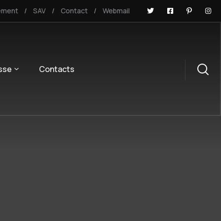
ement
SAV
Contact
Webmail
sse
Contacts