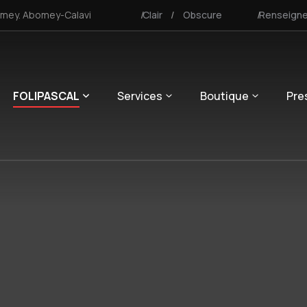
omey. Abomey-Calavi
Clair
Obscure
Renseign
FOLIPASCAL
Services
Boutique
Pre